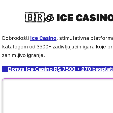
🇧🇷🧊 ICE CASIN
Dobrodošli
Ice Casino
, stimulativna platform
katalogom od 3500+ zadivljujućih igara koje p
zanimljivo igranje.
Bonus Ice Casino R$ 7500 + 270 besplatn