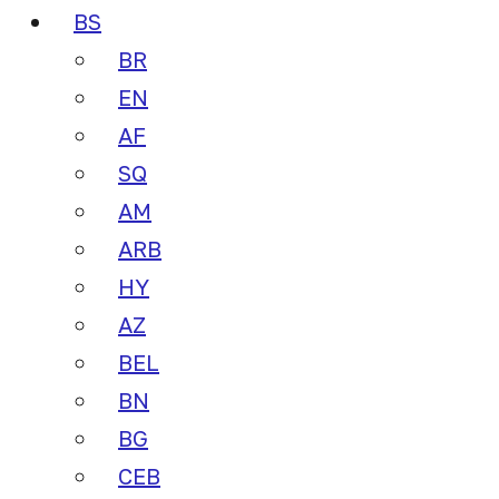
BS
BR
EN
AF
SQ
AM
ARB
HY
AZ
BEL
BN
BG
CEB