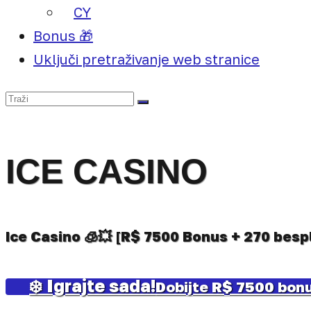
CY
Bonus 🎁
Uključi pretraživanje web stranice
ICE CASINO
Ice Casino 🧊💥 [R$ 7500 Bonus + 270 besp
❄️ Igrajte sada!
Dobijte R$ 7500 bon