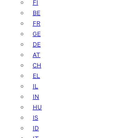
FI
BE
FR
GE
DE
AT
CH
EL
IL
IN
HU
IS
ID