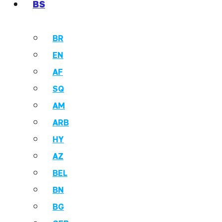
BS
BR
EN
AF
SQ
AM
ARB
HY
AZ
BEL
BN
BG