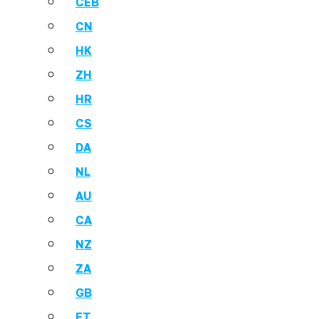
CEB
CN
HK
ZH
HR
CS
DA
NL
AU
CA
NZ
ZA
GB
ET