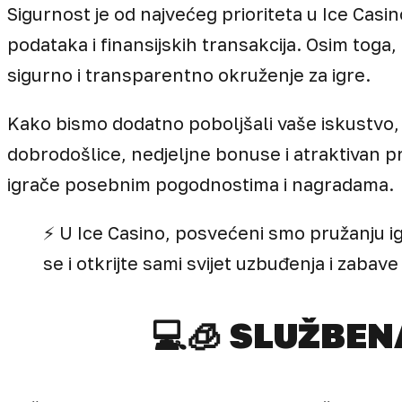
Sigurnost je od najvećeg prioriteta u Ice Casin
podataka i finansijskih transakcija. Osim tog
sigurno i transparentno okruženje za igre.
Kako bismo dodatno poboljšali vaše iskustvo, 
dobrodošlice, nedjeljne bonuse i atraktivan 
igrače posebnim pogodnostima i nagradama.
⚡️ U Ice Casino, posvećeni smo pružanju ig
se i otkrijte sami svijet uzbuđenja i zabav
💻🧊 SLUŽBEN