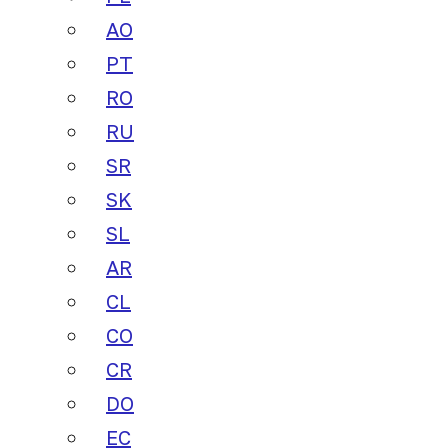
AO
PT
RO
RU
SR
SK
SL
AR
CL
CO
CR
DO
EC