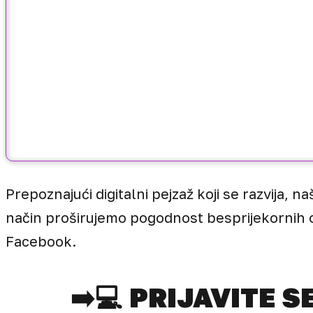
Prepoznajući digitalni pejzaž koji se razvija, 
način proširujemo pogodnost besprijekornih op
Facebook.
➡️💻 PRIJAVITE S