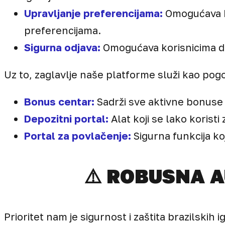
Upravljanje preferencijama:
Omogućava ko
preferencijama.
Sigurna odjava:
Omogućava korisnicima da
Uz to, zaglavlje naše platforme služi kao po
Bonus centar:
Sadrži sve aktivne bonuse
Depozitni portal:
Alat koji se lako korist
Portal za povlačenje:
Sigurna funkcija k
⚠️ ROBUSNA A
Prioritet nam je sigurnost i zaštita brazilski