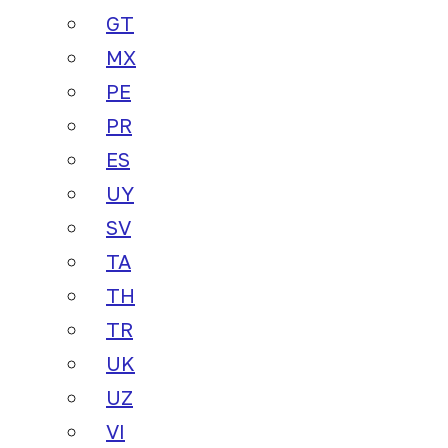
GT
MX
PE
PR
ES
UY
SV
TA
TH
TR
UK
UZ
VI