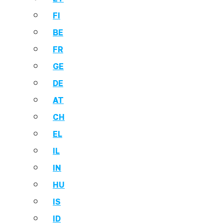
FI
BE
FR
GE
DE
AT
CH
EL
IL
IN
HU
IS
ID