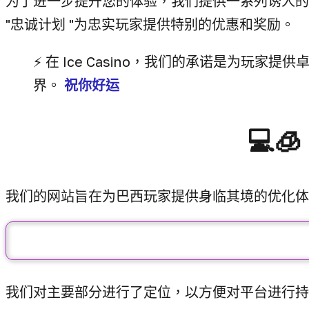
为了进一步提升您的体验，我们提供一系列诱人的
"忠诚计划 "为忠实玩家提供特别的优惠和奖励。
⚡️ 在 Ice Casino，我们的承诺是
界。
祝你好运
💻
我们的网站旨在为巴西玩家提供身临其境的优化体
我们对主要部分进行了定位，以方便对平台进行持