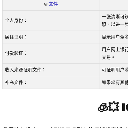
❄️
文件
一张清晰可
个人身份：
照，以进一
居住证明：
显示用户全
用户网上银行
付款验证：
交易。
收入来源证明文件：
可证明用户
补充文件：
如果您有其
🧊💥