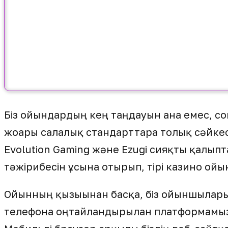
Біз ойындардың кең таңдауын ғана емес, со
жоғары салалық стандарттарға толық сәйке
Evolution Gaming және Ezugi сияқты қалыпт
тәжірибесін ұсына отырып, тірі казино ой
Ойынның қызығынан басқа, біз ойыншыларым
телефонға оңтайландырылған платформамыз 