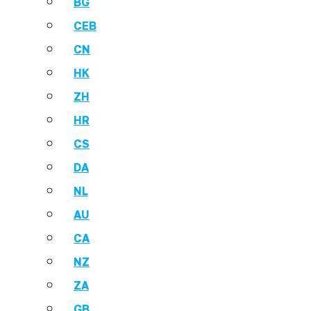
BG
CEB
CN
HK
ZH
HR
CS
DA
NL
AU
CA
NZ
ZA
GB