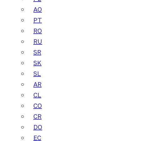
AO
PT
RO
RU
SR
SK
SL
AR
CL
CO
CR
DO
EC