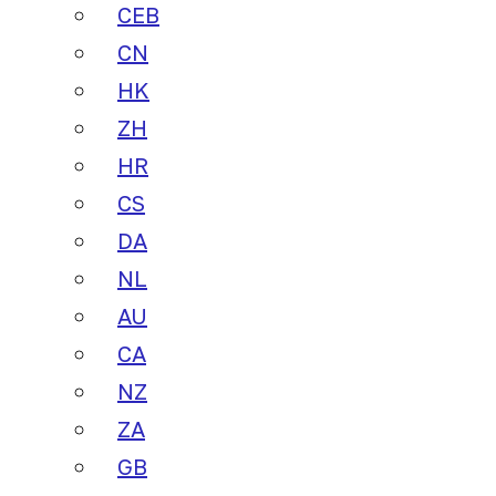
CEB
CN
HK
ZH
HR
CS
DA
NL
AU
CA
NZ
ZA
GB