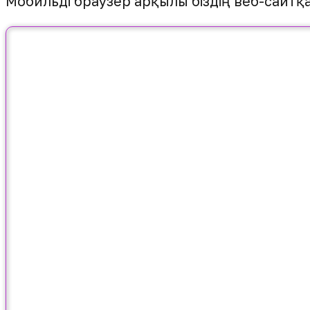
Мобильді браузер арқылы біздің веб-сайтқа ж