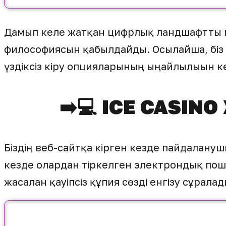
Дамып келе жатқан цифрлық ландшафтты мо
философиясын қабылдайды. Осылайша, біз 
үздіксіз кіру опцияларының ыңғайлылығын к
➡️💻 ICE CASIN
Біздің веб-сайтқа кірген кезде пайдалануш
кезде олардан тіркелген электрондық пош
жасалған қауіпсіз құпия сөзді енгізу сұралад