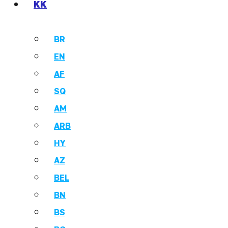
KK
BR
EN
AF
SQ
AM
ARB
HY
AZ
BEL
BN
BS