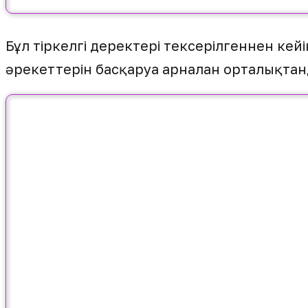
Бұл тіркелгі деректері тексерілгеннен ке
әрекеттерін басқаруға арналған орталықтан