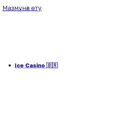
Мазмұнға өту
Ice Casino 🇧🇷