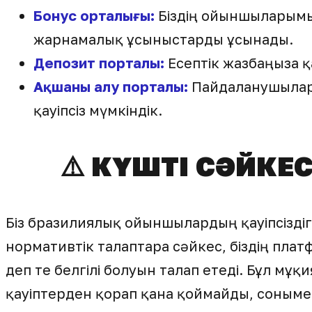
Бонус орталығы:
Біздің ойыншыларымыз
жарнамалық ұсыныстарды ұсынады.
Депозит порталы:
Есептік жазбаңызға 
Ақшаны алу порталы:
Пайдаланушыларға
қауіпсіз мүмкіндік.
⚠️ КҮШТІ СӘЙК
Біз бразилиялық ойыншылардың қауіпсіздіг
нормативтік талаптарға сәйкес, біздің плат
деп те белгілі болуын талап етеді. Бұл м
қауіптерден қорғап қана қоймайды, сонымен