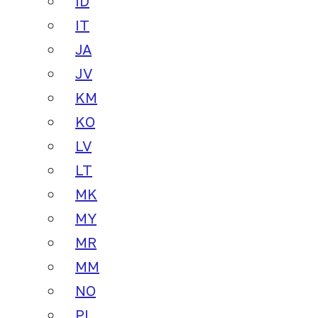
ID
IT
JA
JV
KM
KO
LV
LT
MK
MY
MR
MM
NO
PL