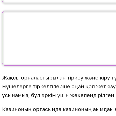
Жақсы орналастырылған тіркеу және кіру т
мүшелерге тіркелгілеріне оңай қол жеткізуг
ұсынамыз, бұл әркім үшін жекелендірілген
Казиноның ортасында казиноның ағымдағы