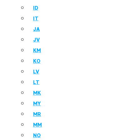
ID
IT
JA
JV
KM
KO
LV
LT
MK
MY
MR
MM
NO