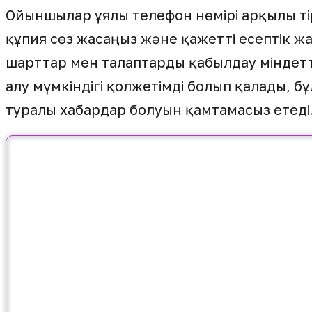
Ойыншылар ұялы телефон нөмірі арқылы тір
құпия сөз жасаңыз және қажетті есептік ж
шарттар мен талаптарды қабылдау міндетт
алу мүмкіндігі қолжетімді болып қалады,
туралы хабардар болуын қамтамасыз етеді